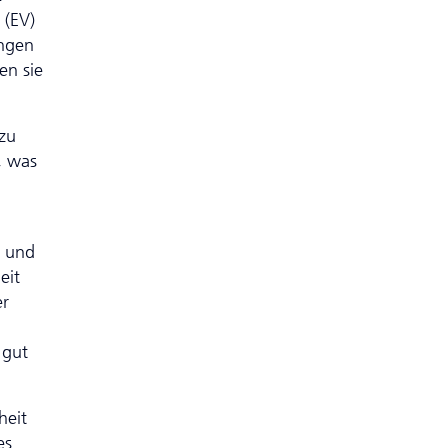
 (EV)
ngen
en sie
zu
, was
g und
eit
er
 gut
heit
es