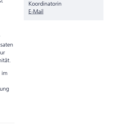
st
Koordinatorin
E-Mail
r
ssaten
ur
ität.
 im
tung