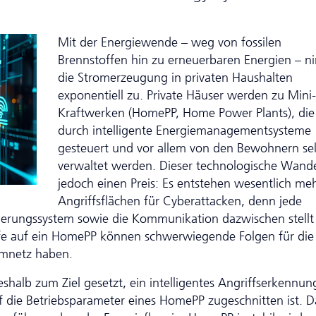
Mit der Energiewende – weg von fossilen
Brennstoffen hin zu erneuerbaren Energien – 
die Stromerzeugung in privaten Haushalten
exponentiell zu. Private Häuser werden zu Mini-
Kraftwerken (HomePP, Home Power Plants), die
durch intelligente Energiemanagementsysteme
gesteuert und vor allem von den Bewohnern sel
verwaltet werden. Dieser technologische Wande
jedoch einen Preis: Es entstehen wesen­tlich me
Angriffsflächen für Cyberattacken, denn jede
uerungssystem sowie die Kommunikation dazwischen stellt
iffe auf ein HomePP können schwerwiegende Folgen für die
omnetz haben.
halb zum Ziel gesetzt, ein intelligentes Angriffserkennun
f die Betriebsparameter eines HomePP zugeschnitten ist. D