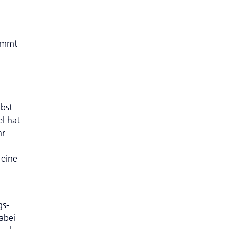
nimmt
bst
l hat
hr
 eine
gs-
abei