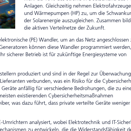
Anlagen. Gleichzeitig nehmen Elektrofahrzeuge
und Wärmepumpen (HP) zu, um die Schwanku
der Solarenergie auszugleichen. Zusammen bild
die aktiven Verteilnetze der Zukunft.
lektronische (PE) Wandler, um an das Netz angeschlossen 
 Generatoren können diese Wandler programmiert werden
hr sicherer Betrieb ist für zukünftige Energiesysteme von
tellern produziert und sind in der Regel zur Überwachun
Lieferanten verbunden, was ein Risiko für die Cybersicherh
e Geräte anfällig für verschiedene Bedrohungen, die zu ein
e meisten existierenden Cybersicherheitsmaßnahmen
iber, was dazu führt, dass private verteilte Geräte weniger
E-Umrichtern analysiert, wobei Elektrotechnik und IT-Sicher
echanismen zu entwickeln, die die Widerstandsfähigkeit d