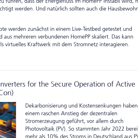
zu führen, dass der Energiefluss im HomePP instabil wird, 
rächtigt werden. Und natürlich sollten auch die Hausbewoh
epte werden zunächst in einem Live-Testbed getestet und
rid aus mehreren verbundenen HomePP skaliert. Das kann
s virtuelles Kraftwerk mit dem Stromnetz interagieren.
nverters for the Secure Operation of Active
rCon)
Dekarbonisierung und Kostensenkungen haben
einem raschen Anstieg der dezentralen
Stromerzeugung geführt, vor allem durch
Photovoltaik (PV). So stammten Jahr 2022 berei
mehr als 10% des Stroms in Deutschland aus P